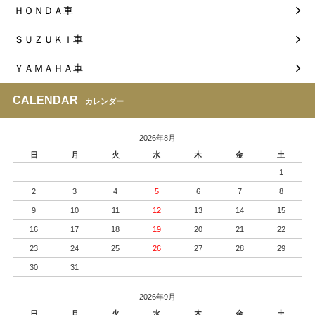
ＨＯＮＤＡ車
ＳＵＺＵＫＩ車
ＹＡＭＡＨＡ車
CALENDAR
カレンダー
2026年8月
日
月
火
水
木
金
土
1
2
3
4
5
6
7
8
9
10
11
12
13
14
15
16
17
18
19
20
21
22
23
24
25
26
27
28
29
30
31
2026年9月
日
月
火
水
木
金
土