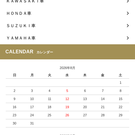
ＫＡＷＡＳＡＫＩ車
ＨＯＮＤＡ車
ＳＵＺＵＫＩ車
ＹＡＭＡＨＡ車
CALENDAR
カレンダー
2026年8月
日
月
火
水
木
金
土
1
2
3
4
5
6
7
8
9
10
11
12
13
14
15
16
17
18
19
20
21
22
23
24
25
26
27
28
29
30
31