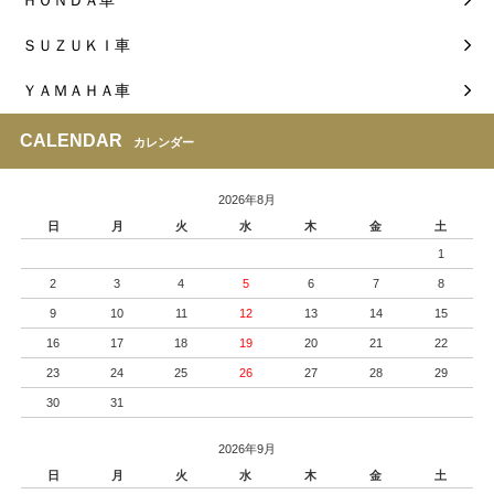
ＳＵＺＵＫＩ車
ＹＡＭＡＨＡ車
CALENDAR
カレンダー
2026年8月
日
月
火
水
木
金
土
1
2
3
4
5
6
7
8
9
10
11
12
13
14
15
16
17
18
19
20
21
22
23
24
25
26
27
28
29
30
31
2026年9月
日
月
火
水
木
金
土