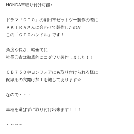
HONDA車取り付け可能♪
ドラマ『ＧＴＯ』の劇用車ゼットツー製作の際に
ＡＫＩＲＡさんに合わせて製作したのが
この「ＧＴＯハンドル」です！
角度や長さ、幅全てに
社長〇古は徹底的にコダワリ製作しました！！
ＣＢ７５０やヨンフォアにも取り付けられる様に
配線用の穴開け加工を施してあります☆
なので・・・
車種を選ばずに取り付け出来ます！！！
～～～～