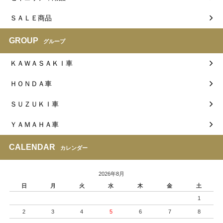
ＳＡＬＥ商品
GROUP
グループ
ＫＡＷＡＳＡＫＩ車
ＨＯＮＤＡ車
ＳＵＺＵＫＩ車
ＹＡＭＡＨＡ車
CALENDAR
カレンダー
2026年8月
日
月
火
水
木
金
土
1
2
3
4
5
6
7
8