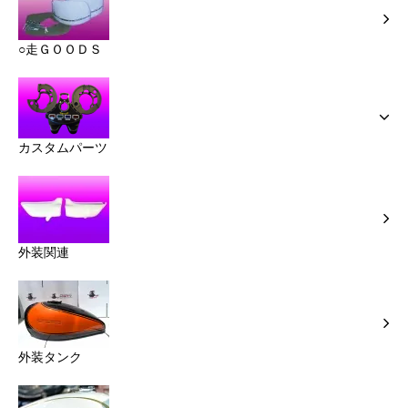
○走ＧＯＯＤＳ
カスタムパーツ
外装関連
外装タンク