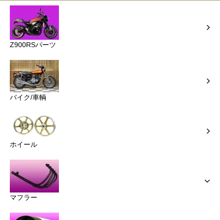
Z900RSパーツ
バイク/車輌
ホイール
マフラー