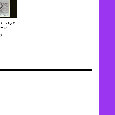
２ バッテ
ション
)