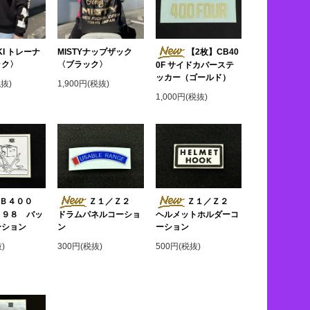
KI トレーナ
MISTYナップザック
【2枚】CB40
ック〉
〈ブラック〉
0F サイドカバーステ
ッカー（ゴールド）
税抜)
1,900円(税抜)
1,000円(税抜)
Ｂ４００
Ｚ１／Ｚ２
Ｚ１／Ｚ２
３９８ バッ
ヘルメットホルダーコ
ドラムパネルコーショ
ーション
ーション
ン
)
500円(税抜)
300円(税抜)