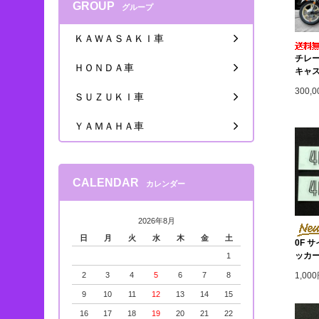
GROUP
グループ
ＫＡＷＡＳＡＫＩ車
チレ
ＨＯＮＤＡ車
キャ
300,
ＳＵＺＵＫＩ車
ＹＡＭＡＨＡ車
CALENDAR
カレンダー
2026年8月
日
月
火
水
木
金
土
0F 
ッカ
1
2
3
4
5
6
7
8
1,00
9
10
11
12
13
14
15
16
17
18
19
20
21
22