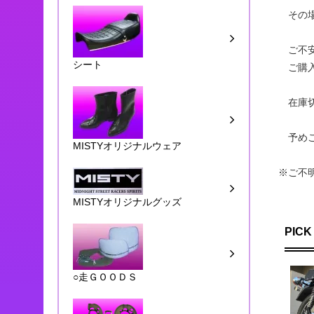
その場
ご不安
シート
ご購入
在庫切
予めご
MISTYオリジナルウェア
※ご不
MISTYオリジナルグッズ
PICK
○走ＧＯＯＤＳ