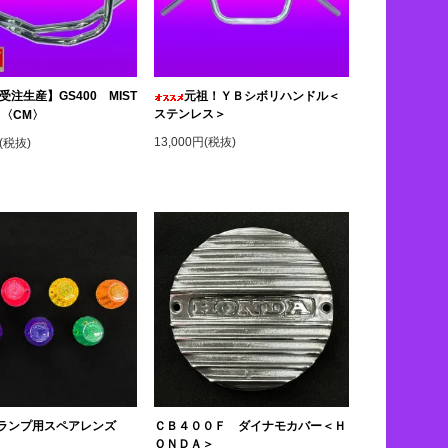
受注生産】GS400 MIST
元祖！ＹＢシボリハンドル＜
ステンレス＞
 〈CM〉
13,000円(税抜)
円(税抜)
ランプ用スペアレンズ
ＣＢ４００Ｆ ダイナモカバー＜Ｈ
ＯＮＤＡ＞