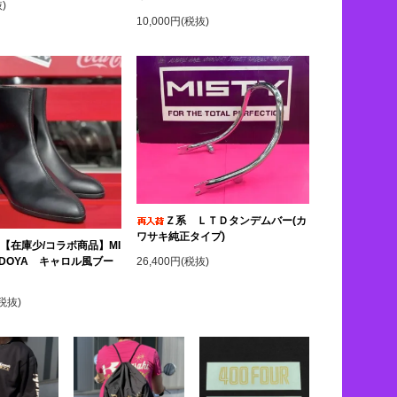
)
10,000円(税抜)
Ｚ系 ＬＴＤタンデムバー(カ
ワサキ純正タイプ)
【在庫少/コラボ商品】MI
26,400円(税抜)
KADOYA キャロル風ブー
(税抜)