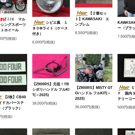
【２個セッ
ト】KAWASAKI エ
ZⅠ/Ⅱ マル
シビエ風 １
KAWASA
ンブレム
ーシングスポーツ
ー〈ブラ
８０Φライト（ケース
ストホイール
8,500円(税抜)
付き）
7,500円(
000円(税抜)
6,000円(税抜)
【Z900RS】元祖！YB
Ｃ
【Z900RS】MISTY GT
シボリハンドル フルKI
Oハンドル フルKIT(～
Ｆ 国内
T(～2025)
【2枚】CB40
2025)
テリーコ
サイドカバーステ
38,000円(税抜)
36,000円(税抜)
500円(税抜
ー（ブラック）
0円(税抜)