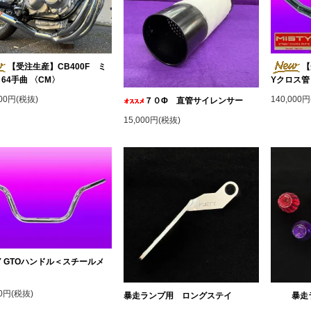
【受注生産】CB400F ミ
【
64手曲 〈CM〉
Yクロス管
000円(税抜)
140,000
７０Φ 直管サイレンサー
15,000円(税抜)
TY GTOハンドル＜スチールメ
＞
00円(税抜)
暴走ランプ用 ロングステイ
暴走