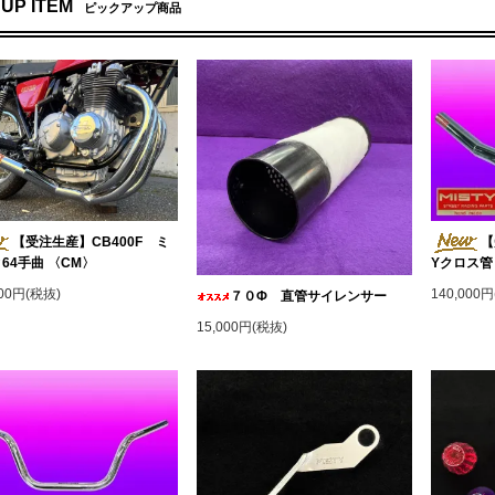
 UP ITEM
ピックアップ商品
【受注生産】CB400F ミ
【
64手曲 〈CM〉
Yクロス管
000円(税抜)
140,000
７０Φ 直管サイレンサー
15,000円(税抜)