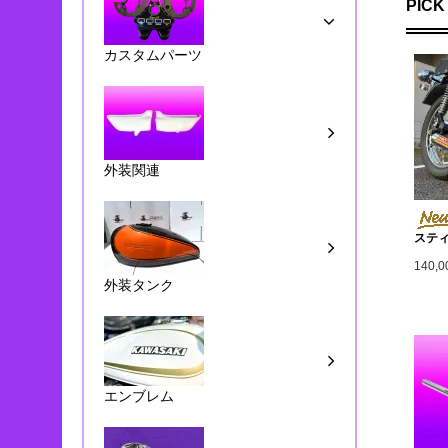
PICK
カスタムパーツ
外装関連
スティ
140,
外装タンク
エンブレム