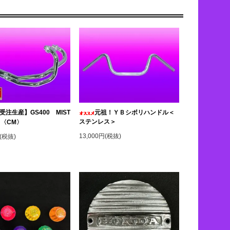
受注生産】GS400 MIST
元祖！ＹＢシボリハンドル＜
ステンレス＞
 〈CM〉
13,000円(税抜)
円(税抜)