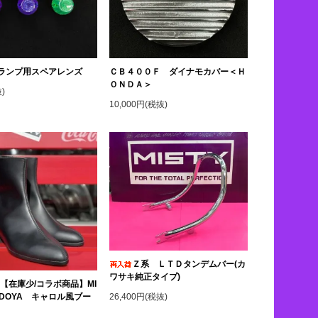
ランプ用スペアレンズ
ＣＢ４００Ｆ ダイナモカバー＜Ｈ
ＯＮＤＡ＞
)
10,000円(税抜)
Ｚ系 ＬＴＤタンデムバー(カ
ワサキ純正タイプ)
【在庫少/コラボ商品】MI
26,400円(税抜)
KADOYA キャロル風ブー