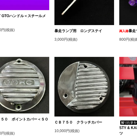
TY GTOハンドル＜スチールメ
＞
00円(税抜)
暴走ランプ用 ロングステイ
暴走
3,000円(税抜)
800円(税抜
７５０ ポイントカバー＜ＳＯ
ＣＢ７５０ クラッチカバー
＞
STY & 
10,000円(税抜)
ツ
00円(税抜)