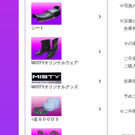
※写真
※店舗
シート
在庫有
その場
ご不安
MISTYオリジナルウェア
ご購入
在庫切
MISTYオリジナルグッズ
予めご
※ご不
○走ＧＯＯＤＳ