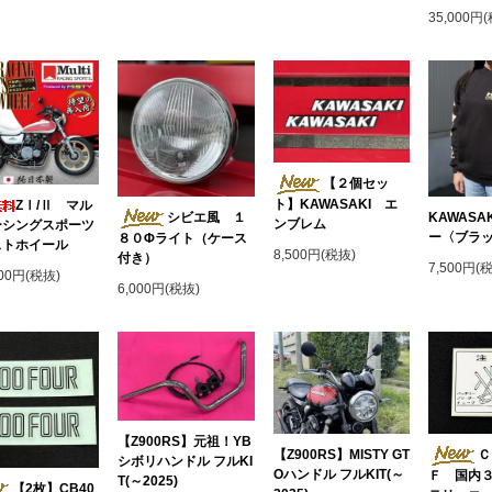
35,000円
【２個セッ
ト】KAWASAKI エ
ZⅠ/Ⅱ マル
シビエ風 １
KAWASA
ンブレム
ーシングスポーツ
ー〈ブラ
８０Φライト（ケース
ストホイール
8,500円(税抜)
付き）
7,500円(
000円(税抜)
6,000円(税抜)
【Z900RS】元祖！YB
Ｃ
【Z900RS】MISTY GT
シボリハンドル フルKI
Oハンドル フルKIT(～
Ｆ 国内
T(～2025)
【2枚】CB40