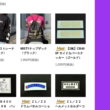
(税抜)
KI トレーナ
MISTYナップザック
【2枚】CB40
ック〉
〈ブラック〉
0F サイドカバーステ
ッカー（ゴールド）
税抜)
1,900円(税抜)
1,000円(税抜)
Ｂ４００
Ｚ１／Ｚ２
Ｚ１／Ｚ２
３９８ バッ
ヘルメットホルダーコ
ドラムパネルコーショ