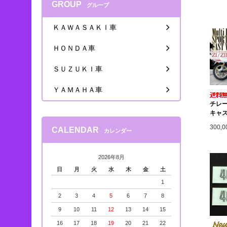
GROUP
グループ
ＫＡＷＡＳＡＫＩ車
ＨＯＮＤＡ車
ＳＵＺＵＫＩ車
ＹＡＭＡＨＡ車
チレ
キャ
300,
CALENDAR
カレンダー
2026年8月
日
月
火
水
木
金
土
1
2
3
4
5
6
7
8
9
10
11
12
13
14
15
16
17
18
19
20
21
22