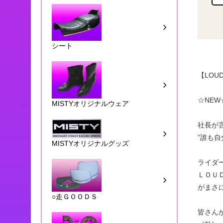
シート
【LOU
☆NE
MISTYオリジナルウェア
社長が
”誰も
MISTYオリジナルグッズ
ライダ
ＬＯＵ
がまさ
○走ＧＯＯＤＳ
皆さん