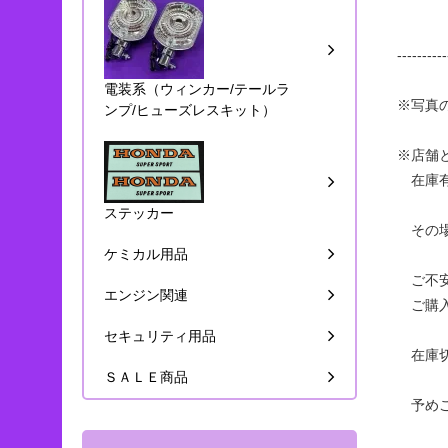
----------
電装系（ウィンカー/テールラ
※写真
ンプ/ヒューズレスキット）
※店舗
在庫有
ステッカー
その場
ケミカル用品
ご不安
エンジン関連
ご購入
セキュリティ用品
在庫切
ＳＡＬＥ商品
予めご