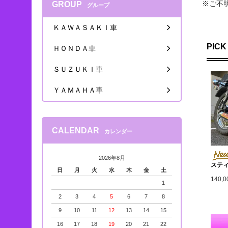
※ご不
GROUP
グループ
ＫＡＷＡＳＡＫＩ車
PICK
ＨＯＮＤＡ車
ＳＵＺＵＫＩ車
ＹＡＭＡＨＡ車
CALENDAR
カレンダー
2026年8月
スティ
日
月
火
水
木
金
土
140,
1
2
3
4
5
6
7
8
9
10
11
12
13
14
15
16
17
18
19
20
21
22