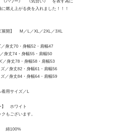
 《パワー》 《気合い》 を表す為に
袖に燃え上がる炎を入れました！！！
展開】 M／L／XL／2XL／3XL
／身丈70・身幅52・肩幅47
／身丈74・身幅55・肩幅50
ズ／身丈78・身幅58・肩幅53
イズ／身丈82・身幅61・肩幅56
イズ／身丈84・身幅64・肩幅59
ル着用サイズ／L
ー】 ホワイト
ックもございます。
 綿100%