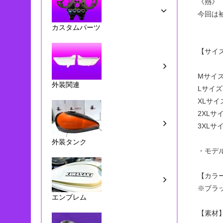
《熱》
今回は
カスタムパーツ
【サイズ
Mサイズ
外装関連
Lサイズ
XLサイ
2XLサ
3XLサ
外装タンク
・モデ
【カラ
※ブラ
エンブレム
【素材】