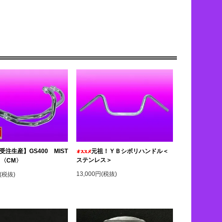
受注生産】GS400 MIST
元祖！ＹＢシボリハンドル＜
ステンレス＞
 〈CM〉
13,000円(税抜)
円(税抜)