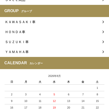
GROUP
グループ
ＫＡＷＡＳＡＫＩ車
ＨＯＮＤＡ車
ＳＵＺＵＫＩ車
ＹＡＭＡＨＡ車
CALENDAR
カレンダー
2026年8月
日
月
火
水
木
金
土
1
2
3
4
5
6
7
8
9
10
11
12
13
14
15
16
17
18
19
20
21
22