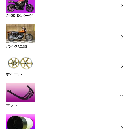
Z900RSパーツ
バイク/車輌
ホイール
マフラー