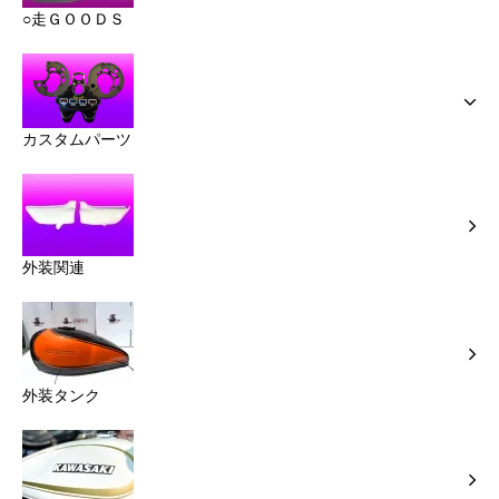
○走ＧＯＯＤＳ
カスタムパーツ
外装関連
外装タンク